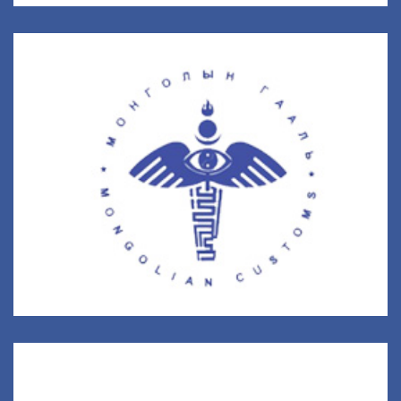
Гаалийн Ерөнхий Газар
ГЕГ төв, 21 аймаг дахь салбарууд