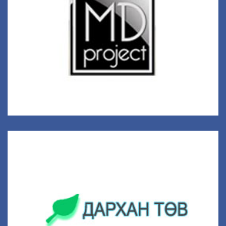
МД Прожект
Уyл уурхайн салбарт Монголын хөгжил төслийг хэрэгжүүлэгч
Дархан Хүч Комплекс
Супермаркет, Ази европ ресторан, Караоке паб, Халуун
тогоо