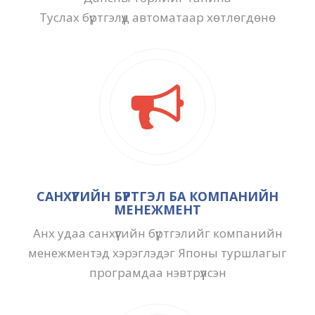
Туслах бүртгэлүүд автоматаар хөтлөгдөнө
САНХҮҮГИЙН БҮРТГЭЛ БА КОМПАНИЙН
МЕНЕЖМЕНТ
Анх удаа санхүүгийн бүртгэлийг компанийн
менежментэд хэрэглэдэг Японы туршлагыг
програмдаа нэвтрүүлсэн