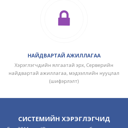
НАЙДВАРТАЙ АЖИЛЛАГАА
Хэрэглэгчдийн ялгаатай эрх, Серверийн
найдвартай ажиллагаа, мэдээллийн нууцлал
(шифэрлэлт)
СИСТЕМИЙН ХЭРЭГЛЭГЧИД