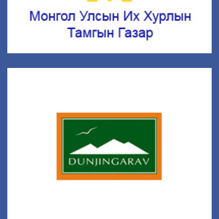
Дүнжингарав ХХК
Худалдаа, үйлчилгээний том цогцолбор төв