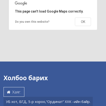
This page can't load Google Maps correctly.
OK
Do you own this website?
Холбоо барих
Хаяг:
УБ хот, БГД, 5-р хороо,“Ординат” ХХК –ийн байр.