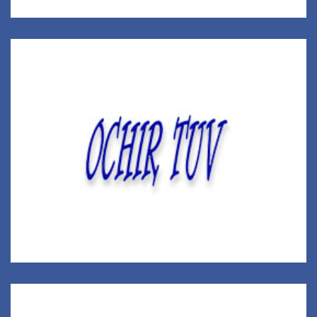
Очир төв холдинг ХХК
Иргэний болон үйлдвэрийн барилга угсралт,
эрчим хүчний барилга угсралт,
авто замын барилга угсралт засвар