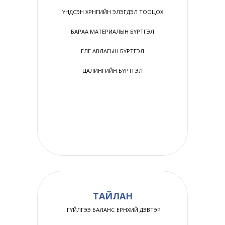
ҮНДСЭН ХӨРӨНГИЙН ЭЛЭГДЭЛ ТООЦОХ
БАРАА МАТЕРИАЛЫН БҮРТГЭЛ
ӨГЛӨГ АВЛАГЫН БҮРТГЭЛ
Гаалийн Ерөнхий газар, Ерөнхий нябо Г.Бат-Эрдэнэ
ЦАЛИНГИЙН БҮРТГЭЛ
ТАЙЛАН
ГҮЙЛГЭЭ БАЛАНС
ЕРӨНХИЙ ДЭВТЭР