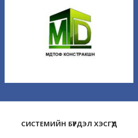
МДТОФ ХХК
Барилгын архитектур, зураг төсөл
Гадна тохижилт, ландшафтр
Интерьер, экстерьер
Барилга угсралт, Засал чимэглэл
Гадаад дотоод худалдаа, зуучлал
СИСТЕМИЙН БҮРДЭЛ ХЭСГҮҮД