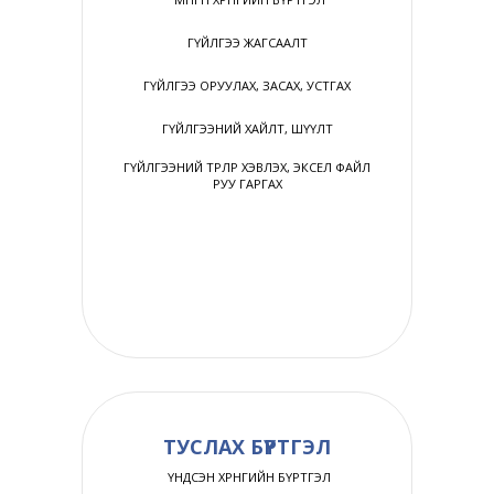
ГҮЙЛГЭЭ ЖАГСААЛТ
ГҮЙЛГЭЭ ОРУУЛАХ, ЗАСАХ, УСТГАХ
ГҮЙЛГЭЭНИЙ ХАЙЛТ, ШҮҮЛТ
Гаалийн Ерөнхий газар, Ерөнхий нябо Г.Бат-Эрдэнэ
ГҮЙЛГЭЭНИЙ ТӨРЛӨӨР ХЭВЛЭХ, ЭКСЕЛ ФАЙЛ
РУУ ГАРГАХ
Нягтлан бодох бүртгэлийн Юникус онлайн
системийг манай байгууллага 2010 оноос хойш
төв болон хөдөө орон нутгийн бүх салбартаа
ашиглаж байгаа билээ. Энэ систем нь
ашиглахад энгийн хялбар, бид Юникус
системийг ашигласнаар тайлан гаргах,
нэгтгэхтэй холбоотой цаг хугацаа, зардлыг
80% хэмэж чадсан.
ТУСЛАХ БҮРТГЭЛ
ҮНДСЭН ХӨРӨНГИЙН БҮРТГЭЛ