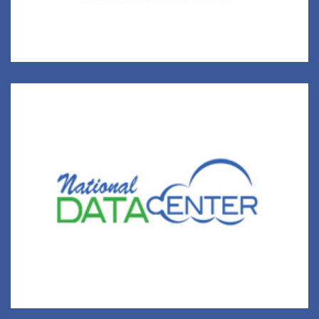
Үндэсний Дата Төв УТҮГ
Төрийн мэдээллийн нэгдсэн санг бий болгож,
цахим засаглалыг хэрэгжүүлэх бааз суурь болох