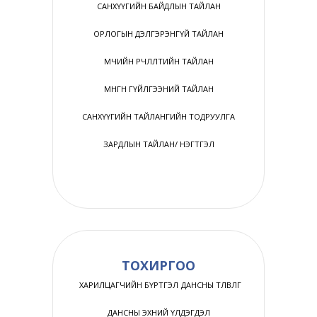
САНХҮҮГИЙН БАЙДЛЫН ТАЙЛАН
ОРЛОГЫН ДЭЛГЭРЭНГҮЙ ТАЙЛАН
ӨМЧИЙН ӨӨРЧЛӨЛТИЙН ТАЙЛАН
МӨНГӨН ГҮЙЛГЭЭНИЙ ТАЙЛАН
САНХҮҮГИЙН ТАЙЛАНГИЙН ТОДРУУЛГА
ЗАРДЛЫН ТАЙЛАН/ НЭГТГЭЛ
ТОХИРГОО
ХАРИЛЦАГЧИЙН БҮРТГЭЛ
ДАНСНЫ ТӨЛӨВЛӨГӨӨ
ДАНСНЫ ЭХНИЙ ҮЛДЭГДЭЛ