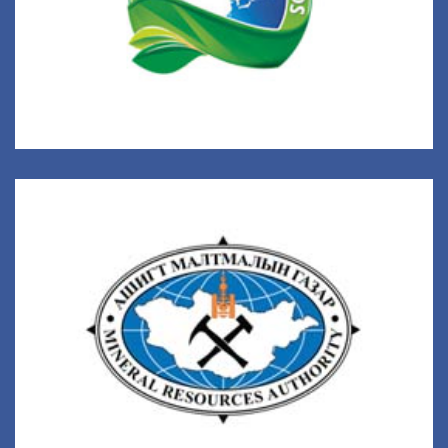
Ашигт малтмалын газар
Монгол Улсын Засгийн газрын хэрэгжүүлэгч агентлаг