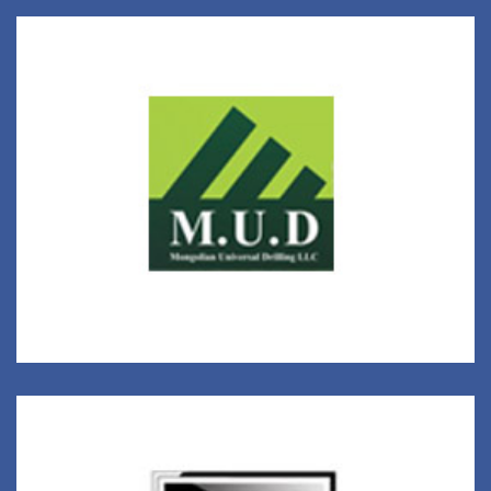
Монголиан Юниверсаль Дриллинг ХХК
M.U.D ХХК УУЛ УУРХАЙ, ОЛБОРЛОЛТ