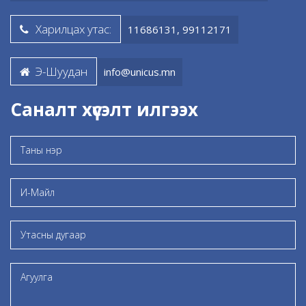
Харилцах утас:
11686131, 99112171
Э-Шуудан
info@unicus.mn
Саналт хүсэлт илгээх