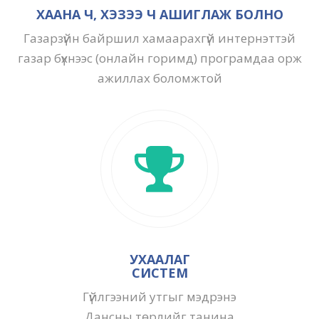
ХААНА Ч, ХЭЗЭЭ Ч АШИГЛАЖ БОЛНО
Газарзүйн байршил хамаарахгүй интернэттэй
газар бүхнээс (онлайн горимд) програмдаа орж
ажиллах боломжтой
УХААЛАГ
СИСТЕМ
Гүйлгээний утгыг мэдрэнэ
Дансны төрлийг танина