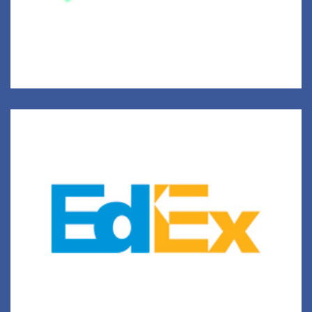
Монголын Залуучууд Солилцооны Үндэсний Агентлаг
Ази, Европ ба Америкт сурах, ажиллах