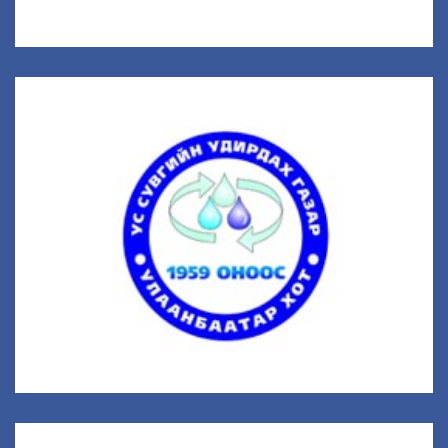
Ус Сувгийн Удирдах Газар
20 салбар