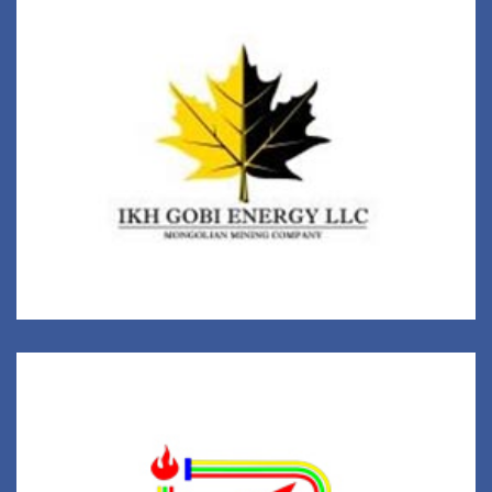
ИХ ГОВЬ ЭНЕРЖИ ХХК
Монголын уул уурхайн компани