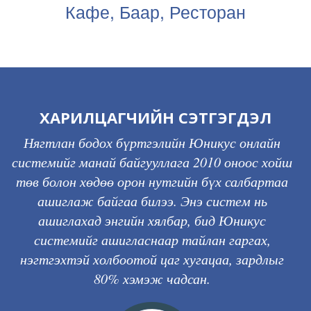
Кафе, Баар, Ресторан
ХАРИЛЦАГЧИЙН СЭТГЭГДЭЛ
Гаалийн Ерөнхий газар, Ерөнхий нябо Г.Бат-Эрдэнэ
Нягтлан бодох бүртгэлийн Юникус онлайн
системийг манай байгууллага 2010 оноос хойш
төв болон хөдөө орон нутгийн бүх салбартаа
ашиглаж байгаа билээ. Энэ систем нь
ашиглахад энгийн хялбар, бид Юникус
системийг ашигласнаар тайлан гаргах,
нэгтгэхтэй холбоотой цаг хугацаа, зардлыг
80% хэмэж чадсан.