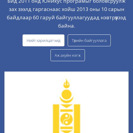
Бид 2011 онд Юникус програмыг боловсруулж
зах зээлд гаргаснаас хойш 2013 оны 10 сарын
байдлаар 60 гаруй байгууллагуудад нэвтрүүлээд
байна.
Нийт харилцагчид
Төрийн байгууллага
Аж ахуйн нэгж
Улсын их хурлын Тамгын газар
УИХ-ын хэрэгцээ шаардлагад бүрэн нийцсэн