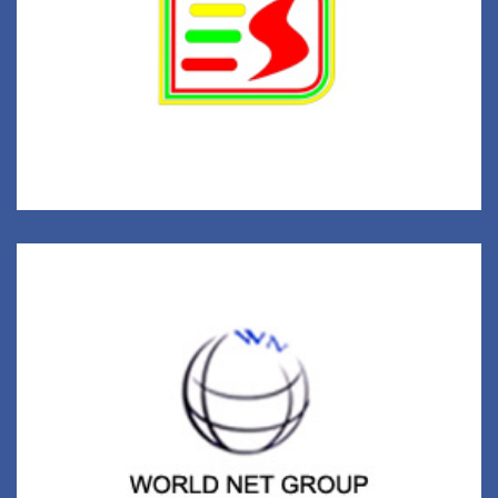
ЭРДЭНЭТ-БУЛГАНЫ ЦАХИЛГААН ТҮГЭЭХ СҮЛЖЭЭ
Төрийн өмчит хувьцаат компани
Булган, Архангай, Өвөрхангай, Хархорин
Ворлд Нэт Групп
МДТОФ ХХК
Монголиан Юниверсаль Дриллинг ХХК
Дархан Хүч Комплекс
МД Прожект