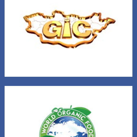
Геолог мэдээллийн төв
www.geology.gov.mn
Ворлд Органик Фүүдс ХХК
”CERTIFIED ORGANIC” 5 салбар